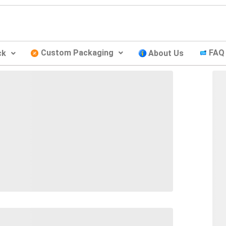
Custom Packaging
FAQ
ck
About Us