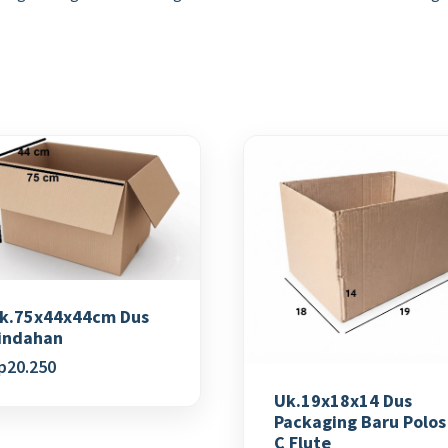
k.75x44x44cm Dus
indahan
p
20.250
Uk.19x18x14 Dus
Packaging Baru Polos
C Flute