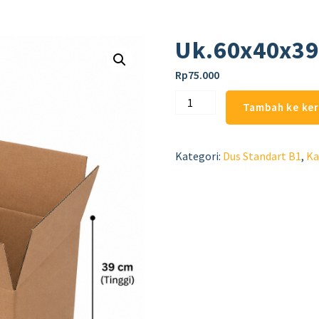
Uk.60x40x3
Rp
75.000
Tambah ke ke
Kategori:
Dus Standart B1
,
Ka