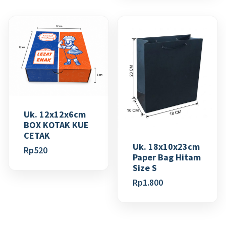
Uk. 12x12x6cm
BOX KOTAK KUE
CETAK
Uk. 18x10x23cm
Rp
520
Paper Bag Hitam
Size S
Rp
1.800