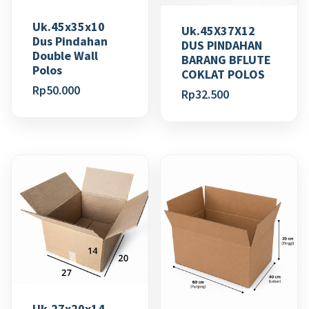
Uk.45x35x10
Uk.45X37X12
Dus Pindahan
DUS PINDAHAN
Double Wall
BARANG BFLUTE
Polos
COKLAT POLOS
Rp
50.000
Rp
32.500
Uk.27x20x14