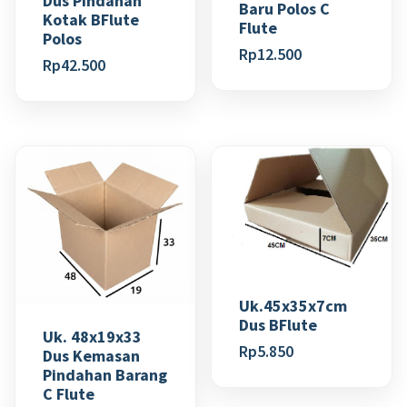
Dus Pindahan
Baru Polos C
Kotak BFlute
Flute
Polos
Rp
12.500
Rp
42.500
Uk.45x35x7cm
Dus BFlute
Uk. 48x19x33
Rp
5.850
Dus Kemasan
Pindahan Barang
C Flute