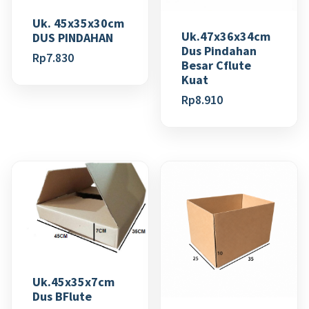
Uk. 45x35x30cm
Uk.47x36x34cm
DUS PINDAHAN
Dus Pindahan
Rp
7.830
Besar Cflute
Kuat
Rp
8.910
Uk.45x35x7cm
Dus BFlute