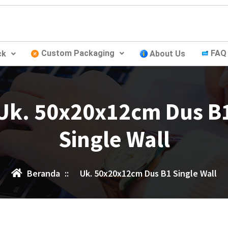
Custom Packaging
FAQ
ck
About Us
Uk. 50x20x12cm Dus B
Single Wall
Beranda
::
Uk. 50x20x12cm Dus B1 Single Wall