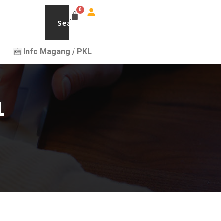
Search
Info Magang / PKL
1