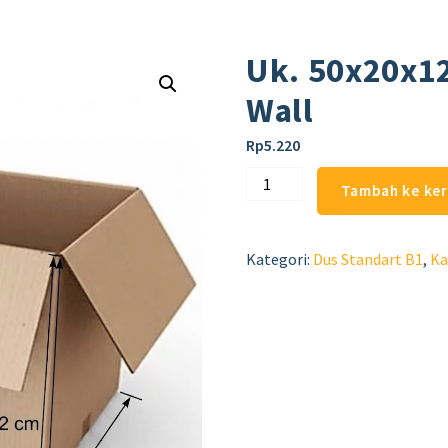
Uk. 50x20x1
Wall
Rp
5.220
Tambah ke ke
Kategori:
Dus Standart B1
,
Ka