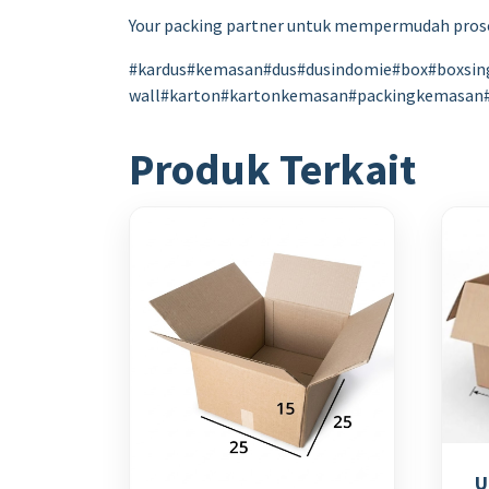
Your packing partner untuk mempermudah pro
#kardus#kemasan#dus#dusindomie#box#boxsin
wall#karton#kartonkemasan#packingkemasan
Produk Terkait
U