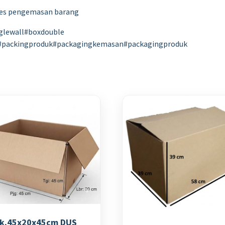
ses pengemasan barang
glewall#boxdouble
#packingproduk#packagingkemasan#packagingproduk
k.45x20x45cm DUS