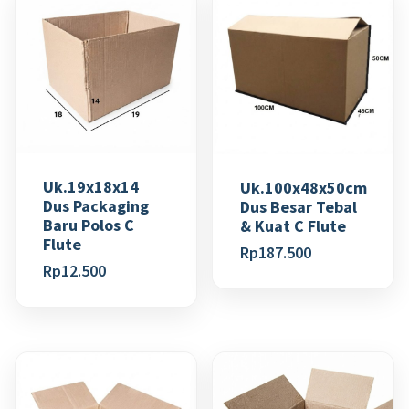
Uk.19x18x14
Uk.100x48x50cm
Dus Packaging
Dus Besar Tebal
Baru Polos C
& Kuat C Flute
Flute
Rp
187.500
Rp
12.500